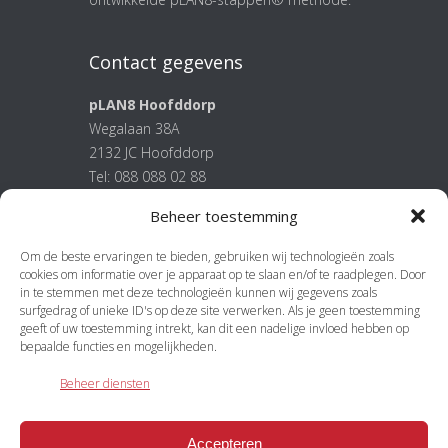
Contact gegevens
pLAN8 Hoofddorp
Wegalaan 38A
2132 JC Hoofddorp
Tel: 088 088 02 88
E-mail:
info@plan8.nl
Beheer toestemming
Om de beste ervaringen te bieden, gebruiken wij technologieën zoals
Meer
cookies om informatie over je apparaat op te slaan en/of te raadplegen. Door
in te stemmen met deze technologieën kunnen wij gegevens zoals
pLAN8 stappenplan
surfgedrag of unieke ID's op deze site verwerken. Als je geen toestemming
geeft of uw toestemming intrekt, kan dit een nadelige invloed hebben op
Algemene voorwaarden
bepaalde functies en mogelijkheden.
Onze Privacy Verklaring
Beheer diensten
Accepteren