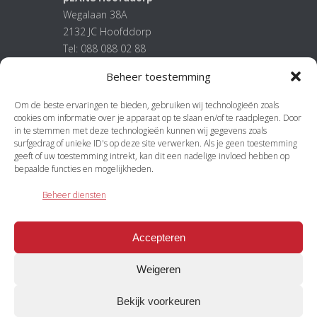
Wegalaan 38A
2132 JC Hoofddorp
Tel: 088 088 02 88
E-mail:
info@plan8.nl
Beheer toestemming
Om de beste ervaringen te bieden, gebruiken wij technologieën zoals
Meer
cookies om informatie over je apparaat op te slaan en/of te raadplegen. Door
in te stemmen met deze technologieën kunnen wij gegevens zoals
pLAN8 stappenplan
surfgedrag of unieke ID's op deze site verwerken. Als je geen toestemming
geeft of uw toestemming intrekt, kan dit een nadelige invloed hebben op
Algemene voorwaarden
bepaalde functies en mogelijkheden.
Onze Privacy Verklaring
Beheer diensten
Accepteren
Weigeren
Bekijk voorkeuren