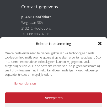
Contact gegevens
pLAN8 Hoofddorp
Wegalaan 38A
2132 JC Hoofddorp
Tel: 088 088 02 88
E-mail:
info@plan8.nl
Beheer toestemming
Om de beste ervaringen te bieden, gebruiken wij technologieën zoals
Meer
cookies om informatie over je apparaat op te slaan en/of te raadplegen. Door
in te stemmen met deze technologieën kunnen wij gegevens zoals
pLAN8 stappenplan
surfgedrag of unieke ID's op deze site verwerken. Als je geen toestemming
geeft of uw toestemming intrekt, kan dit een nadelige invloed hebben op
Algemene voorwaarden
bepaalde functies en mogelijkheden.
Onze Privacy Verklaring
Beheer diensten
Accepteren