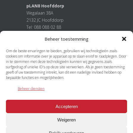
pLAN8 Hoofddorp
Wegalaan 38A
2132 JC Hoofddorp
Tel: 088 088 02 88
E-mail:
info@plan8.nl
Beheer toestemming
Om de beste ervaringen te bieden, gebruiken wij technologieën zoals
Meer
cookies om informatie over je apparaat op te slaan en/of te raadplegen. Door
in te stemmen met deze technologieën kunnen wij gegevens zoals
pLAN8 stappenplan
surfgedrag of unieke ID's op deze site verwerken. Als je geen toestemming
geeft of uw toestemming intrekt, kan dit een nadelige invloed hebben op
Algemene voorwaarden
bepaalde functies en mogelijkheden.
Onze Privacy Verklaring
Beheer diensten
Accepteren
Weigeren