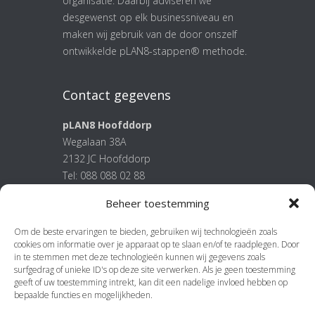
organisatie. Daarbij adviseren we
desgewenst op elk businessniveau en
maken wij gebruik van de door onszelf
ontwikkelde pLAN8-stappen® methode.
Contact gegevens
pLAN8 Hoofddorp
Wegalaan 38A
2132 JC Hoofddorp
Tel: 088 088 02 88
E-mail:
info@plan8.nl
Beheer toestemming
Om de beste ervaringen te bieden, gebruiken wij technologieën zoals
Meer
cookies om informatie over je apparaat op te slaan en/of te raadplegen. Door
in te stemmen met deze technologieën kunnen wij gegevens zoals
pLAN8 stappenplan
surfgedrag of unieke ID's op deze site verwerken. Als je geen toestemming
geeft of uw toestemming intrekt, kan dit een nadelige invloed hebben op
Algemene voorwaarden
bepaalde functies en mogelijkheden.