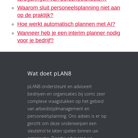
Waarom sluit personeelsplanning niet aan
op de praktijk?
Hoe werkt automatisch plannen met AI?
Wanneer heb je een interim planner nodig
voor je bedrijf?
Wat doet pLAN8
pLAN8 ondersteunt en adviseert
bedrijven en organisaties bij soms zeer
complexe vraagstukken op het gebied
van arbeidstijdmanagement en
personeelsplanning. Ons advies is er op
gericht om deze onderwerpen een
sleutelrol te laten spelen binnen uw