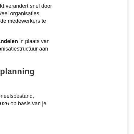
kt verandert snel door
eel organisaties
oede medewerkers te
andelen
in plaats van
anisatiestructuur aan
splanning
soneelsbestand,
2026 op basis van je