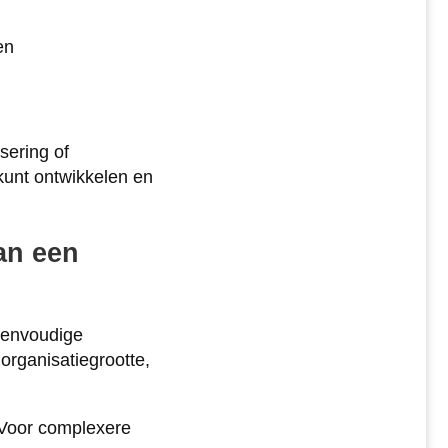
en
isering of
kunt ontwikkelen en
an een
 eenvoudige
organisatiegrootte,
 Voor complexere