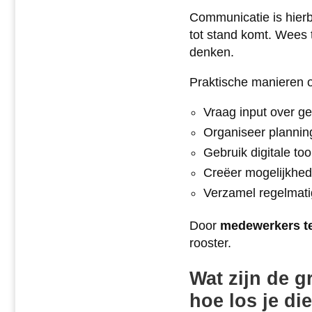
Communicatie is hierb
tot stand komt. Wees
denken.
Praktische manieren o
Vraag input over g
Organiseer plannin
Gebruik digitale t
Creëer mogelijkhede
Verzamel regelmati
Door
medewerkers te
rooster.
Wat zijn de g
hoe los je di