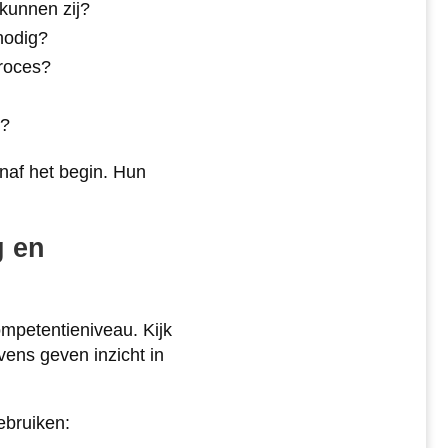
 kunnen zij?
nodig?
roces?
g?
naf het begin. Hun
g en
ompetentieniveau. Kijk
ens geven inzicht in
ebruiken: