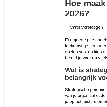
Hoe maak 
2026?
Posted
Carel Versteegen
by:
Een goede personeelsp
toekomstige personeel
doelen vast en kies de
bereid je voor op vee
Wat is strat
belangrijk vo
Strategische personee
van je organisatie. Je
je op het juiste mome