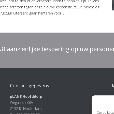
ces, om te zien of er verbeterpunten te behalen zijn. Tevens
icatie afzetten tegen onze nieuwe kostenstructuur. Mocht dit
ructuur uiteraard gaan hanteren voor u.
8 aanzienlijke besparing op uw persone
Contact gegevens
pLAN8 Hoofddorp
Wegalaan 38A
2132 JC Hoofddorp
Om de beste 