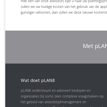
met een van onze adviseurs kijkt u naar uw planningspro
zullen we uw huidige kosten van het gebruik van de appl
gunstiger uitkomen, dan zullen we deze nieuwe kostenst
Met pLAN
Wat doet pLAN8
pLAN8 ondersteunt en adviseert bedrijven en
organisaties bij soms zeer complexe vraagstukken op
het gebied van arbeidstijdmanagement en