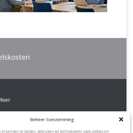
elskosten
Meer
pLAN8 stappenplan
Beheer toestemming
Algemene voorwaarden
ervaringen te bieden, gebruiken wij technologieën zoals cookies om